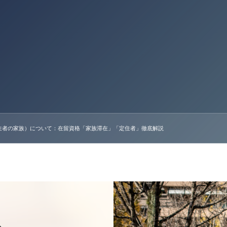
住者の家族）について：在留資格「家族滞在」「定住者」徹底解説