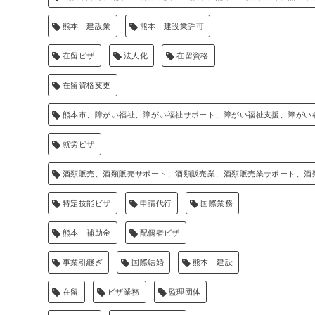
熊本 建設業
熊本 建設業許可
在留ビザ
法人化
在留資格
在留資格変更
熊本市、障がい福祉、障がい福祉サポート、障がい福祉支援、障がい
就労ビザ
酒類販売、酒類販売サポート、酒類販売業、酒類販売業サポート、酒
特定技能ビザ
申請代行
国際業務
熊本 補助金
配偶者ビザ
事業引継ぎ
国際結婚
熊本 建設
在留
ビザ業務
監理団体