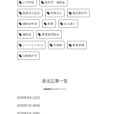
ビザ申請
熊本市 補助金
医療法人設立
医療法人
建設業許可
補助金申請
創業
法人成り
補助金
事業協同組合
ナイトビジネス
古物商
事業承継
古物商許可
過去記事一覧
2026年8月
(122)
2026年7月
(694)
2026年6月
(698)