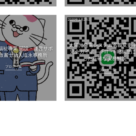
2020年1月28日
太陽光発電システム名義変更
福祉事業 開設・運営サポ
完全ガイド ― FIT・FIP制度
政書士法人塩永事務所
した正確な実務解説 ―
ブログ一覧
ブログ一覧