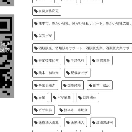
在留資格変更
熊本市、障がい福祉、障がい福祉サポート、障がい福祉支援
就労ビザ
手続き
酒類販売、酒類販売サポート、酒類販売業、酒類販売業サポ
に対応
特定技能ビザ
申請代行
国際業務
熊本 補助金
配偶者ビザ
事業引継ぎ
国際結婚
熊本 建設
在留
ビザ業務
監理団体
ビザ申請
熊本市 補助金
医療法人設立
医療法人
建設業許可