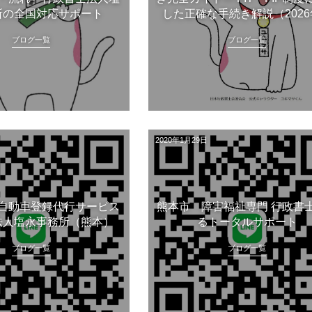
所の全国対応サポート
した正確な手続き解説（2026年 
ブログ一覧
ブログ一覧
2020年1月29日
自動車登録代行サービス
熊本市 障害福祉専門 行政書
法人塩永事務所（熊本）
るトータルサポート
ブログ一覧
ブログ一覧