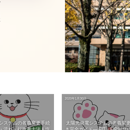
。
2020年1月30日
システムの名義変更手続
太陽光発電システムの名義変
・流れ・行政書士法人塩
き完全ガイド― FIT・FIP制度