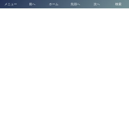
メニュー
前へ
ホーム
先頭へ
次へ
検索
【熊本・全国対応】金属盗対策法に基づく「金属
くず営業・金属盗届出」サポートなら認定経営革
新等支...
熊本県 配偶者・定住者ビザ（日本人・永住者・定住者の家族）につい
て：在留資格「家族滞在」「定住者」徹底解説
太陽光発電および系統用蓄電池の許可申請について
代表挨拶
補助金申請代行