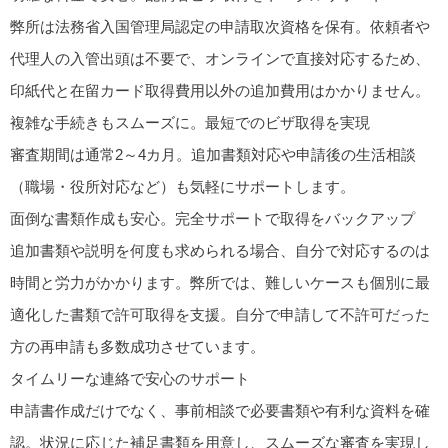
弊所は法務省入国管理局認定の申請取次資格を保有。依頼者や
代理人の入管出頭は不要で、オンラインで直接対応するため、
印紙代と在留カード取得費用以外の追加費用はかかりません。
複雑な手続きもスムーズに。最短でのビザ取得を実現
審査期間は通常2～4カ月。追加書類対応や申請後の生活相談
（職場・役所対応など）も気軽にサポートします。
面倒な書類作成も安心。完全サポートで取得をバックアップ
追加書類や説明を何度も求められる場合、自分で対応するのは
時間と労力がかかります。弊所では、難しいケースも個別に最
適化した書類で許可取得を支援。自分で申請して不許可だった
方の再申請も多数成功させています。
タイムリーな連絡で安心のサポート
申請書作成だけでなく、事前相談で必要書類や有利な資料を確
認。状況に応じた補足書類を用意し、スムーズな審査を実現し