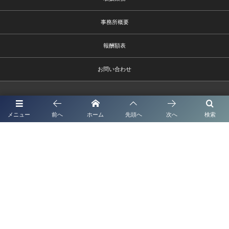
事務所概要
報酬額表
お問い合わせ
メニュー
前へ
ホーム
先頭へ
次へ
検索
熊本市中央区水前寺1－9－6
096－385-9002 info@shionagaoffice.jp
受付時間9時～18時
©
2026
熊本市の入管ビザ・建設業サポートに強い行政書士法人