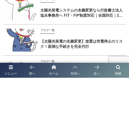
太陽光発電システムの名義変更なら行政書士法人
塩永事務所へ FIT・FIP制度対応｜全国対応｜2...
ブログ一覧
【太陽光発電の名義変更】放置は売電停止のリス
ク！面倒な手続きを完全代行
ブログ一覧
【2026年最新】「金属盗対策法」施行に伴う特定
メニュー
前へ
ホーム
先頭へ
次へ
検索
金属くず買受業の届出とは？認定経営革新等支援
機...
【登録支援機関・監理団体の皆様へ】育成就労制度下の「監理支援機関」
移行・運営を徹底サポート！｜行政書士法人塩永事務所