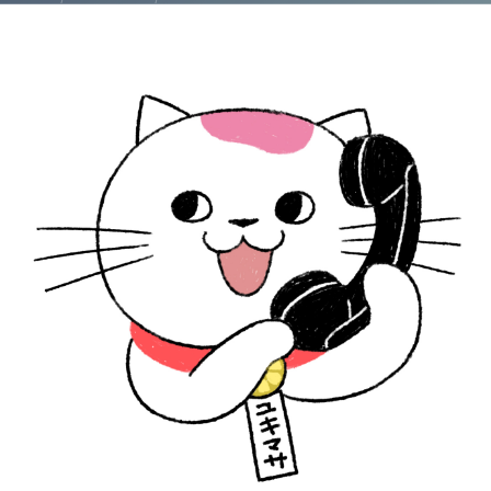
【外国人向け】経営管理ビザ申請から会社設立まで徹底解説！行政書士法人塩永事務所