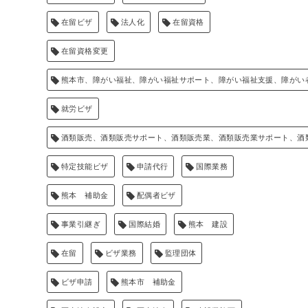
在留ビザ
法人化
在留資格
在留資格変更
熊本市、障がい福祉、障がい福祉サポート、障がい福祉支援、障がい
就労ビザ
酒類販売、酒類販売サポート、酒類販売業、酒類販売業サポート、酒
特定技能ビザ
申請代行
国際業務
熊本 補助金
配偶者ビザ
事業引継ぎ
国際結婚
熊本 建設
在留
ビザ業務
監理団体
ビザ申請
熊本市 補助金