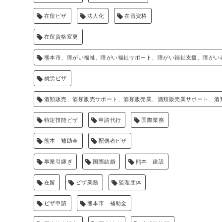
在留ビザ
法人化
在留資格
在留資格変更
熊本市、障がい福祉、障がい福祉サポート、障がい福祉支援、障がい
就労ビザ
酒類販売、酒類販売サポート、酒類販売業、酒類販売業サポート、酒
特定技能ビザ
申請代行
国際業務
熊本 補助金
配偶者ビザ
事業引継ぎ
国際結婚
熊本 建設
在留
ビザ業務
監理団体
ビザ申請
熊本市 補助金