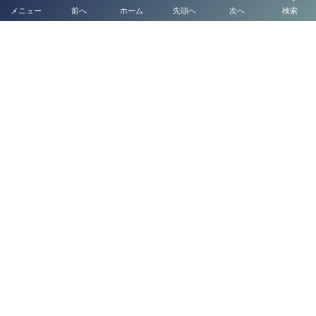
メニュー
前へ
ホーム
先頭へ
次へ
検索
【熊本の相続手続きなら専門家へ】高難易度・複
雑案件もおまかせください
ブログ一覧
【熊本・全国対応】金属盗対策法に基づく「金属
くず営業・金属盗届出」サポートなら認定経営革
新等支...
■■熊本市の古物商許可申請サポートを提供する■■☀
■■熊本の運送業許可サポートを徹底解説■☀