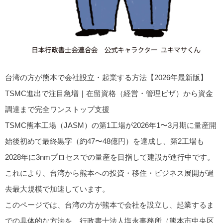
台湾の方が熊本で会社設立・起業する方法【2026年最新版】
TSMC進出で注目急増｜在留資格（経営・管理ビザ）から資金
調達まで完全ワンストップ支援
TSMC熊本工場（JASM）の第1工場が2026年1〜3月期に量産開
始後初めて最終黒字（約47〜48億円）を達成し、第2工場も
2028年に3nmプロセスでの量産を目指して建設が進行中です。
これにより、台湾から熊本への投資・移住・ビジネス展開が過
去最大規模で加速しています。
このページでは、
台湾の方が熊本で会社を設立し、起業するま
での具体的な方法
を、行政書士法人塩永事務所（熊本市中央区