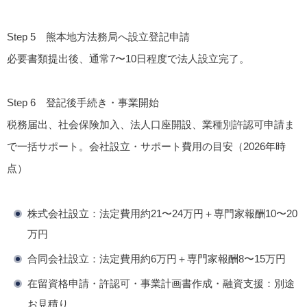
Step 5
熊本地方法務局へ設立登記申請
必要書類提出後、通常7〜10日程度で法人設立完了。
Step 6
登記後手続き・事業開始
税務届出、社会保険加入、法人口座開設、業種別許認可申請ま
で一括サポート。
会社設立・サポート費用の目安（2026年時
点）
株式会社設立
：法定費用約21〜24万円＋専門家報酬10〜20
万円
合同会社設立
：法定費用約6万円＋専門家報酬8〜15万円
在留資格申請・許認可・事業計画書作成・融資支援：別途
お見積り