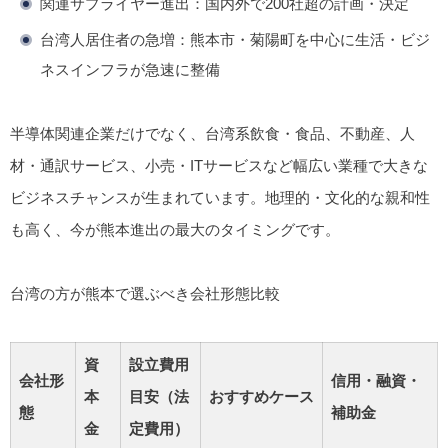
関連サプライヤー進出：国内外で200社超の計画・決定
台湾人居住者の急増：熊本市・菊陽町を中心に生活・ビジ
ネスインフラが急速に整備
半導体関連企業だけでなく、
台湾系飲食・食品、不動産、人
材・通訳サービス、小売・ITサービス
など幅広い業種で大きな
ビジネスチャンスが生まれています。地理的・文化的な親和性
も高く、
今が熊本進出の最大のタイミング
です。
台湾の方が熊本で選ぶべき会社形態比較
資
設立費用
会社形
信用・融資・
本
目安（法
おすすめケース
態
補助金
金
定費用）