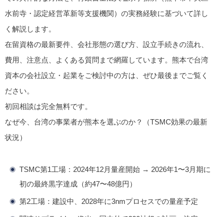
水前寺・認定経営革新等支援機関）の実務経験に基づいて詳し
く解説します。
在留資格の最新要件、会社形態の選び方、設立手続きの流れ、
費用、注意点、よくある質問まで網羅しています。
熊本で台湾
資本の会社設立・起業をご検討中の方は、ぜひ最後までご覧く
ださい。
初回相談は完全無料
です。
なぜ今、台湾の事業者が熊本を選ぶのか？（TSMC効果の最新
状況）
TSMC第1工場
：2024年12月量産開始 → 2026年1〜3月期に
初の最終黒字達成（約47〜48億円）
第2工場
：建設中、2028年に3nmプロセスでの量産予定