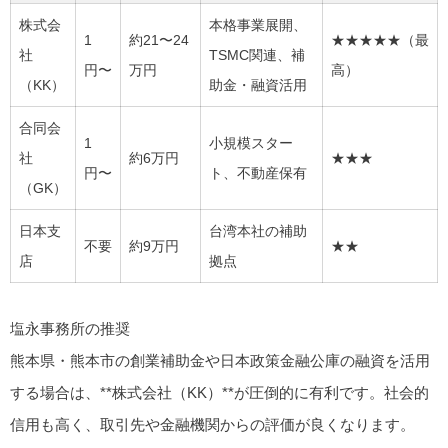
株式会
本格事業展開、
1
約21〜24
★★★★★（最
社
TSMC関連、補
円〜
万円
高）
（KK）
助金・融資活用
合同会
1
小規模スター
社
約6万円
★★★
円〜
ト、不動産保有
（GK）
日本支
台湾本社の補助
不要
約9万円
★★
店
拠点
塩永事務所の推奨
熊本県・熊本市の創業補助金や日本政策金融公庫の融資を活用
する場合は、**株式会社（KK）**が圧倒的に有利です。社会的
信用も高く、取引先や金融機関からの評価が良くなります。