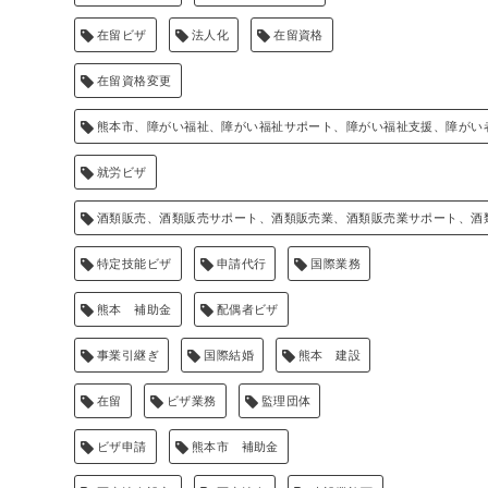
在留ビザ
法人化
在留資格
在留資格変更
熊本市、障がい福祉、障がい福祉サポート、障がい福祉支援、障がい
就労ビザ
酒類販売、酒類販売サポート、酒類販売業、酒類販売業サポート、酒
特定技能ビザ
申請代行
国際業務
熊本 補助金
配偶者ビザ
事業引継ぎ
国際結婚
熊本 建設
在留
ビザ業務
監理団体
ビザ申請
熊本市 補助金