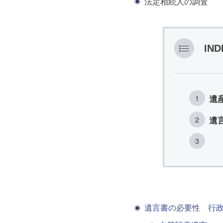
法定相続人の調査
IND
遺
遺
遺言書の必要性 行