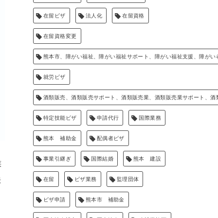
在留ビザ
法人化
在留資格
在留資格変更
熊本市、障がい福祉、障がい福祉サポート、障がい福祉支援、障がい
就労ビザ
酒類販売、酒類販売サポート、酒類販売業、酒類販売業サポート、酒
特定技能ビザ
申請代行
国際業務
熊本 補助金
配偶者ビザ
事業引継ぎ
国際結婚
熊本 建設
族
法
在留
ビザ業務
監理団体
ビザ申請
熊本市 補助金