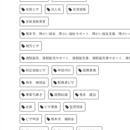
在留ビザ
法人化
在留資格
在留資格変更
熊本市、障がい福祉、障がい福祉サポート、障がい福祉支援、障がい
就労ビザ
酒類販売、酒類販売サポート、酒類販売業、酒類販売業サポート、酒
特定技能ビザ
申請代行
国際業務
熊本 補助金
配偶者ビザ
事業引継ぎ
国際結婚
熊本 建設
在留
ビザ業務
監理団体
ビザ申請
熊本市 補助金