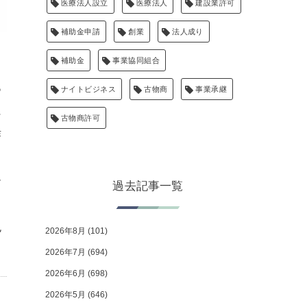
医療法人設立
医療法人
建設業許可
補助金申請
創業
法人成り
補助金
事業協同組合
あ
ナイトビジネス
古物商
事業承継
に
古物商許可
作
、
ー
過去記事一覧
包
2026年8月
(101)
2026年7月
(694)
2026年6月
(698)
2026年5月
(646)