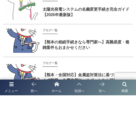
太陽光発電システムの名義変更手続き完全ガイド
【2026年最新版】
ブログ一覧
【熊本の相続手続きなら専門家へ】高難易度・複
雑案件もおまかせください
ブログ一覧
【熊本・全国対応】金属盗対策法に基づく「金属
くず営業・金属盗届出」サポートなら認定経営革
新等支...
メニュー
前へ
ホーム
先頭へ
次へ
検索
熊本でずっと暮らすために。「永住権」と「帰化」の専門サポート