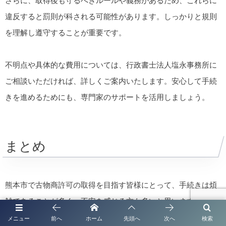
さらに、取得後も守るべきルールや義務があるため、これらに
違反すると罰則が科される可能性があります。しっかりと規則
を理解し遵守することが重要です。
不明点や具体的な費用については、行政書士法人塩永事務所に
ご相談いただければ、詳しくご案内いたします。安心して手続
きを進めるためにも、専門家のサポートを活用しましょう。
まとめ
熊本市で古物商許可の取得を目指す皆様にとって、手続きは煩
雑であることが多く、不安を感じる方も多いと思います。そこ
で、行政書士法人塩永事務所のサポートをご活用いただくこと
メニュー
前へ
ホーム
先頭へ
次へ
検索