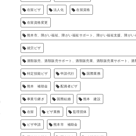
在留ビザ
法人化
在留資格
在留資格変更
熊本市、障がい福祉、障がい福祉サポート、障がい福祉支援、障がい
就労ビザ
酒類販売、酒類販売サポート、酒類販売業、酒類販売業サポート、酒
特定技能ビザ
申請代行
国際業務
熊本 補助金
配偶者ビザ
事業引継ぎ
国際結婚
熊本 建設
務
に
在留
ビザ業務
監理団体
ビザ申請
熊本市 補助金