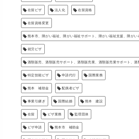
在留ビザ
法人化
在留資格
在留資格変更
熊本市、障がい福祉、障がい福祉サポート、障がい福祉支援、障がい
就労ビザ
酒類販売、酒類販売サポート、酒類販売業、酒類販売業サポート、酒
特定技能ビザ
申請代行
国際業務
熊本 補助金
配偶者ビザ
事業引継ぎ
国際結婚
熊本 建設
在留
ビザ業務
監理団体
ビザ申請
熊本市 補助金