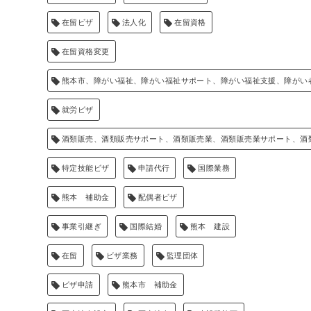
在留ビザ
法人化
在留資格
在留資格変更
熊本市、障がい福祉、障がい福祉サポート、障がい福祉支援、障がい
就労ビザ
酒類販売、酒類販売サポート、酒類販売業、酒類販売業サポート、酒
特定技能ビザ
申請代行
国際業務
熊本 補助金
配偶者ビザ
事業引継ぎ
国際結婚
熊本 建設
在留
ビザ業務
監理団体
ビザ申請
熊本市 補助金