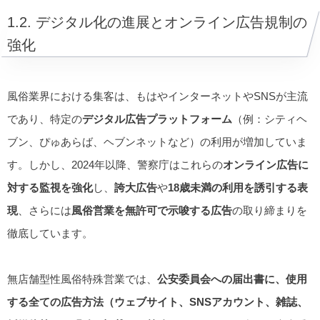
1.2. デジタル化の進展とオンライン広告規制の
強化
風俗業界における集客は、もはやインターネットやSNSが主流
であり、特定の
デジタル広告プラットフォーム
（例：シティヘ
ブン、ぴゅあらば、ヘブンネットなど）の利用が増加していま
す。しかし、2024年以降、警察庁はこれらの
オンライン広告に
対する監視を強化
し、
誇大広告
や
18歳未満の利用を誘引する表
現
、さらには
風俗営業を無許可で示唆する広告
の取り締まりを
徹底しています。
無店舗型性風俗特殊営業では、
公安委員会への届出書に、使用
する全ての広告方法（ウェブサイト、SNSアカウント、雑誌、