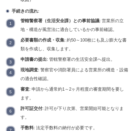
手続きの流れ
:
管轄警察署（生活安全課）との事前協議
: 営業所の立
地・構造が風営法に適合しているかの事前確認。
必要書類の作成・収集
: 約50～100枚にも及ぶ膨大な書
類を作成し、収集します。
申請書の提出
: 管轄警察署の生活安全課へ提出。
現地調査
: 警察官や消防署員による営業所の構造・設備
の適合性確認。
審査
: 申請から通常約1～2ヶ月程度の審査期間を要し
ます。
許可証交付
: 許可が下り次第、営業開始可能となりま
す。
手数料
: 法定手数料の納付が必要です。