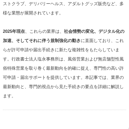
ストクラブ、デリバリーヘルス、アダルトグッズ販売など、多
様な業態が展開されています。
2025年現在
、これらの業界は、
社会情勢の変化、デジタル化の
加速、そしてそれに伴う規制強化の動き
に直面しており、これ
らが許可申請や届出手続きに新たな複雑性をもたらしていま
す。行政書士法人塩永事務所は、風俗営業および無店舗型性風
俗特殊営業を取り巻く最新動向を的確に捉え、専門性の高い許
可申請・届出サポートを提供しています。本記事では、業界の
最新動向と、専門的視点から見た手続きの要点を詳細に解説し
ます。