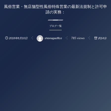
風俗営業・無店舗型性風俗特殊営業の最新法規制と許可申
請の実務：
ブログ一覧
785 views
2018年8月10日
shionagaoffice
約14分