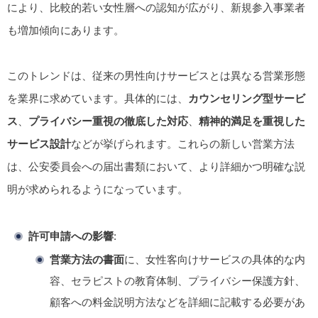
により、比較的若い女性層への認知が広がり、新規参入事業者
も増加傾向にあります。
このトレンドは、従来の男性向けサービスとは異なる営業形態
を業界に求めています。具体的には、
カウンセリング型サービ
ス
、
プライバシー重視の徹底した対応
、
精神的満足を重視した
サービス設計
などが挙げられます。これらの新しい営業方法
は、公安委員会への届出書類において、より詳細かつ明確な説
明が求められるようになっています。
許可申請への影響
:
営業方法の書面
に、女性客向けサービスの具体的な内
容、セラピストの教育体制、プライバシー保護方針、
顧客への料金説明方法などを詳細に記載する必要があ