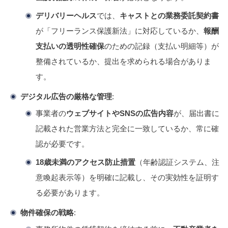
デリバリーヘルス
では、
キャストとの業務委託契約書
が「フリーランス保護新法」に対応しているか、
報酬
支払いの透明性確保
のための記録（支払い明細等）が
整備されているか、提出を求められる場合がありま
す。
デジタル広告の厳格な管理
:
事業者の
ウェブサイトやSNSの広告内容
が、届出書に
記載された営業方法と完全に一致しているか、常に確
認が必要です。
18歳未満のアクセス防止措置
（年齢認証システム、注
意喚起表示等）を明確に記載し、その実効性を証明す
る必要があります。
物件確保の戦略
: