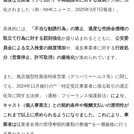
化されました（例：NHKニュース、2025年3月7日報道）。
具体的には、
「不当な勧誘行為」の禁止
、
過度な売掛金債権の
取立て行為に対する罰則強化
が盛り込まれるとともに、
公安委
員会による立入検査の頻度増加
や、違反事業者に対する
行政処
分（営業停止、許可取消）の厳格化
が進められています。
また、無店舗型性風俗特殊営業（デリバリーヘルス等）に関し
ても、2024年11月施行の**「特定受託事業者に係る取引の適正
化等に関する法律」（通称：フリーランス保護新法）
により、
キャスト（個人事業主）との契約条件や報酬支払いの透明性が
これまで以上に求められるようになりました。これにより、事
業者は
従業者名簿の管理
や
契約書類の整備**を一層厳格に行う
必要があります。