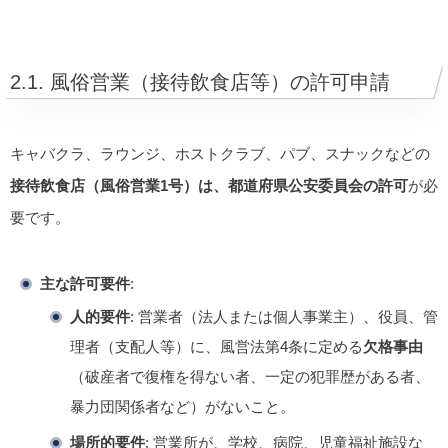
2.1. 風俗営業（接待飲食店等）の許可申請
キャバクラ、ラウンジ、ホストクラブ、パブ、スナックなどの
接待飲食店（風俗営業1号）は、都道府県公安委員会の許可
が必
要です。
主な許可要件
:
人的要件
: 営業者（法人または個人事業主）、役員、管
理者（支配人等）に、風営法第4条に定める
欠格事由
（破産者で復権を得ない者、一定の犯罪歴がある者、
暴力団関係者など）がないこと。
場所的要件
: 営業所が、学校、病院、児童福祉施設な