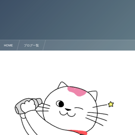
HOME
ブログ一覧
風俗営業・無店舗型性風俗特殊営業の最新法規制と許可申請の実務：