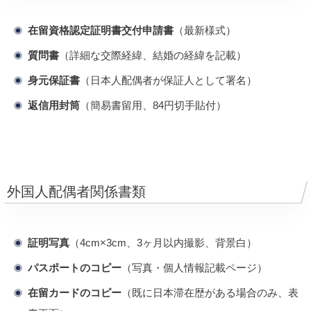
在留資格認定証明書交付申請書
（最新様式）
質問書
（詳細な交際経緯、結婚の経緯を記載）
身元保証書
（日本人配偶者が保証人として署名）
返信用封筒
（簡易書留用、84円切手貼付）
外国人配偶者関係書類
証明写真
（4cm×3cm、3ヶ月以内撮影、背景白）
パスポートのコピー
（写真・個人情報記載ページ）
在留カードのコピー
（既に日本滞在歴がある場合のみ、表