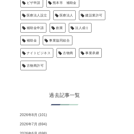
ビザ申請
熊本市 補助金
医療法人設立
医療法人
建設業許可
補助金申請
創業
法人成り
補助金
事業協同組合
ナイトビジネス
古物商
事業承継
古物商許可
過去記事一覧
2026年8月
(101)
2026年7月
(694)
2026年6月
(698)