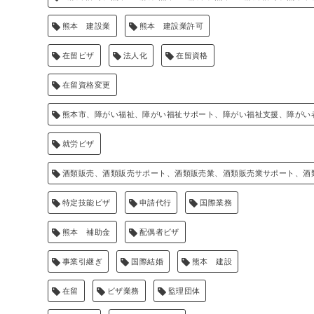
熊本 建設業
熊本 建設業許可
在留ビザ
法人化
在留資格
在留資格変更
熊本市、障がい福祉、障がい福祉サポート、障がい福祉支援、障がい
就労ビザ
酒類販売、酒類販売サポート、酒類販売業、酒類販売業サポート、酒
特定技能ビザ
申請代行
国際業務
熊本 補助金
配偶者ビザ
事業引継ぎ
国際結婚
熊本 建設
在留
ビザ業務
監理団体