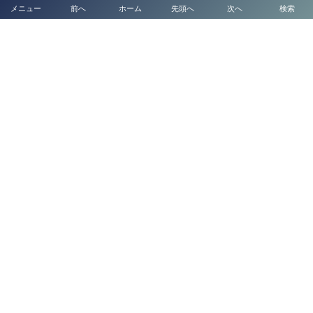
メニュー
前へ
ホーム
先頭へ
次へ
検索
【全国対応】
ブログ一覧
太陽光発電システムの名義変更手続き完全ガイド
【2026年最新版】
【熊本県の経営管理ビザは行政書士法人塩永事務所】
熊本 障害福祉サービス・介護事業所向け BCP（業務継続計画）策定支援
代表挨拶