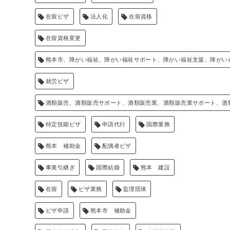
在留ビザ
法人化
在留資格
在留資格変更
熊本市、障がい福祉、障がい福祉サポート、障がい福祉支援、障がい
就労ビザ
酒類販売、酒類販売サポート、酒類販売業、酒類販売業サポート、酒
特定技能ビザ
申請代行
国際業務
熊本 補助金
配偶者ビザ
事業引継ぎ
国際結婚
熊本 建設
在留
ビザ業務
監理団体
ビザ申請
熊本市 補助金