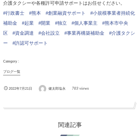
介護タクシーや各種許可申請サポートはお任せください。
#
行政書士
#熊本
#創業融資サポート
#小規模事業者持続化
補助金
#起業
#開業
#独立
#個人事業主
#熊本市中央
区
#資金調達
#会社設立
#
事業再構築補助金
#
介護タクシ
ー
#許認可サポート
ブログ一覧
703 views
2022年7月21日
健太郎塩永
関連記事