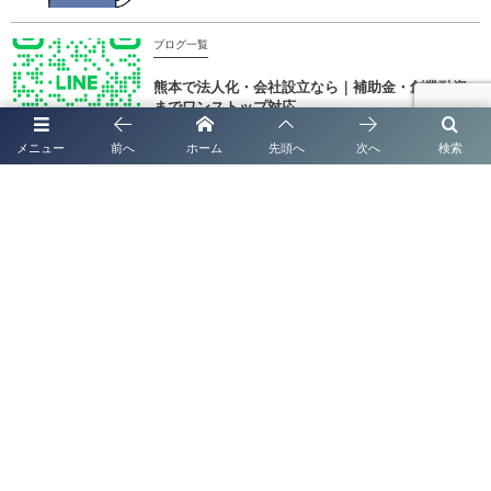
ブログ一覧
熊本で法人化・会社設立なら｜補助金・創業融資
までワンストップ対応
メニュー
前へ
ホーム
先頭へ
次へ
検索
ブログ一覧
太陽光発電システムの名義変更手続き完全ガイド
【全国対応】
ブログ一覧
太陽光発電システムの名義変更手続き完全ガイド
【2026年最新版】
行政書士法人塩永事務所による短期滞在ビザ（観光ビザ）の詳細解説 @熊
本