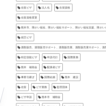
在留ビザ
法人化
在留資格
在留資格変更
熊本市、障がい福祉、障がい福祉サポート、障がい福祉支援、障がい
就労ビザ
酒類販売、酒類販売サポート、酒類販売業、酒類販売業サポート、酒
特定技能ビザ
申請代行
国際業務
熊本 補助金
配偶者ビザ
事業引継ぎ
国際結婚
熊本 建設
在留
ビザ業務
監理団体
ビザ申請
熊本市 補助金