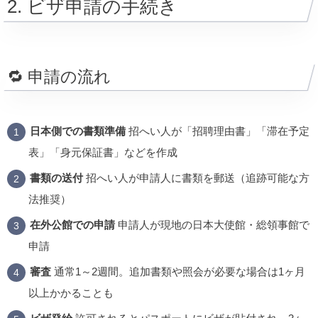
2. ビザ申請の手続き
🔁 申請の流れ
日本側での書類準備
招へい人が「招聘理由書」「滞在予定
表」「身元保証書」などを作成
書類の送付
招へい人が申請人に書類を郵送（追跡可能な方
法推奨）
在外公館での申請
申請人が現地の日本大使館・総領事館で
申請
審査
通常1～2週間。追加書類や照会が必要な場合は1ヶ月
以上かかることも