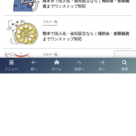
熊本市で法人化・会社設立なら｜補助金・創業融
資までワンストップ対応
ブログ一覧
熊本で法人化・会社設立なら｜補助金・創業融資
までワンストップ対応
ブログ一覧
太陽光発電システムの名義変更なら行政書士法人
メニュー
前へ
ホーム
先頭へ
次へ
検索
塩永事務所へ FIT・FIP制度対応｜全国対応｜2...
ブログ一覧
【太陽光発電の名義変更】放置は売電停止のリス
ク！面倒な手続きを完全代行
ブログ一覧
【2026年最新】「金属盗対策法」施行に伴う特定