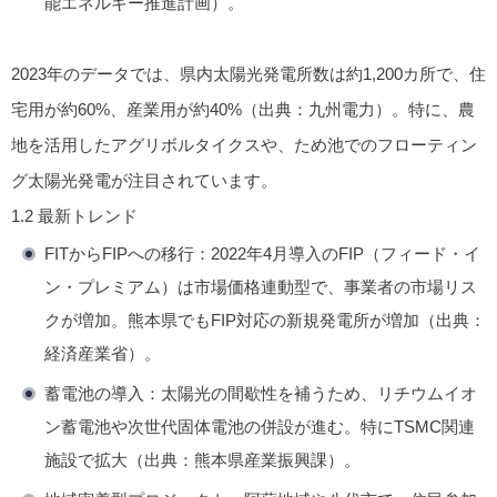
能エネルギー推進計画）。
2023年のデータでは、県内太陽光発電所数は約1,200カ所で、住
宅用が約60%、産業用が約40%（出典：九州電力）。特に、農
地を活用したアグリボルタイクスや、ため池でのフローティン
グ太陽光発電が注目されています。
1.2 最新トレンド
FITからFIPへの移行
：2022年4月導入のFIP（フィード・イ
ン・プレミアム）は市場価格連動型で、事業者の市場リス
クが増加。熊本県でもFIP対応の新規発電所が増加（出典：
経済産業省）。
蓄電池の導入
：太陽光の間歇性を補うため、リチウムイオ
ン蓄電池や次世代固体電池の併設が進む。特にTSMC関連
施設で拡大（出典：熊本県産業振興課）。