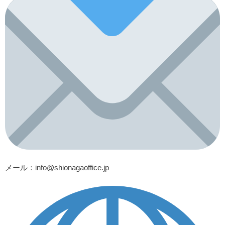
メール
：info@shionagaoffice.jp