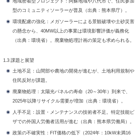
地域密着型プロジェクト
：阿蘇地域や八代市で、住民参加
型のコミュニティソーラーが普及（出典：熊本県庁）。
環境配慮の強化
：メガソーラーによる景観破壊や土砂災害
の懸念から、40MW以上の事業は環境影響評価が義務化
（出典：環境省）。廃棄物処理計画の策定も求められる。
1.3 課題と展望
土地不足
：山間部や農地の開発が進むが、土地利用規制や
住民反対が課題。
廃棄物処理
：太陽光パネルの寿命（20～30年）到来で、
2025年以降リサイクル需要が増加（出典：環境省）。
人手不足
：設置・メンテナンスの技術者不足。特定技能ビ
ザでの外国人労働者活用が進む（出典：熊本県労働局）。
政策の不確実性
：FIT価格の低下（2024年：10kW未満16