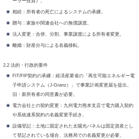
ーラー投資）。
相続
：所有者の死亡によるシステムの承継。
贈与
：家族や関連会社への無償譲渡。
法人変更
：合併、分割、事業譲渡による所有者変更。
離婚
：財産分与による名義移転。
2.2 法的・行政的要件
FIT/FIP契約の承継
：経済産業省の「再生可能エネルギー電
子申請システム（J-Granz）」で事業計画変更届を提出。
旧・新所有者の同意書が必要。
電力会社との契約変更
：九州電力熊本支店で電力購入契約
や系統連系契約の名義変更手続き。
設備登記
：土地に固定された太陽光パネルは固定資産とし
て登記されている場合、法務局での名義変更が必要。