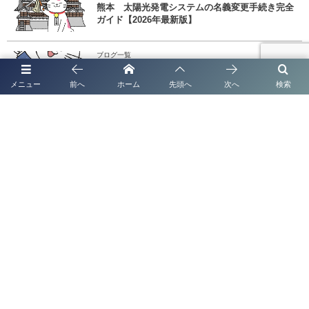
熊本 太陽光発電システムの名義変更手続き完全
ガイド【2026年最新版】
ブログ一覧
熊本の法人化・会社設立は「補助金」「創業融
メニュー
前へ
ホーム
先頭へ
次へ
検索
資」も同時に成功させる
ブログ一覧
熊本で法人化・会社設立なら｜補助金・創業融資
までワンストップ対応
ブログ一覧
太陽光発電システムの名義変更手続き完全ガイド
【全国対応】
ブログ一覧
太陽光発電システムの名義変更手続き完全ガイド