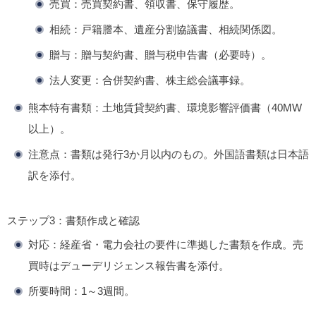
売買：売買契約書、領収書、保守履歴。
相続：戸籍謄本、遺産分割協議書、相続関係図。
贈与：贈与契約書、贈与税申告書（必要時）。
法人変更：合併契約書、株主総会議事録。
熊本特有書類
：土地賃貸契約書、環境影響評価書（40MW
以上）。
注意点
：書類は発行3か月以内のもの。外国語書類は日本語
訳を添付。
ステップ3：書類作成と確認
対応
：経産省・電力会社の要件に準拠した書類を作成。売
買時はデューデリジェンス報告書を添付。
所要時間
：1～3週間。