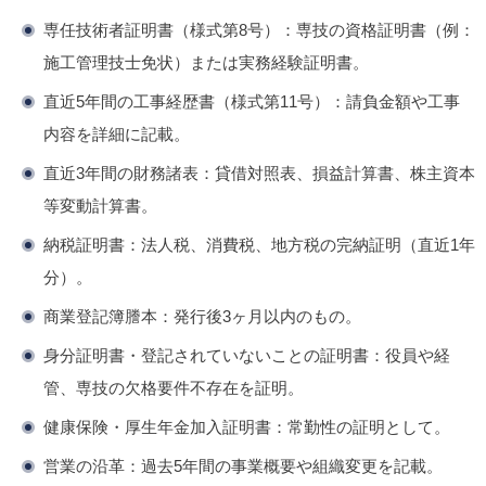
専任技術者証明書（様式第8号）
：専技の資格証明書（例：
施工管理技士免状）または実務経験証明書。
直近5年間の工事経歴書（様式第11号）
：請負金額や工事
内容を詳細に記載。
直近3年間の財務諸表
：貸借対照表、損益計算書、株主資本
等変動計算書。
納税証明書
：法人税、消費税、地方税の完納証明（直近1年
分）。
商業登記簿謄本
：発行後3ヶ月以内のもの。
身分証明書・登記されていないことの証明書
：役員や経
管、専技の欠格要件不存在を証明。
健康保険・厚生年金加入証明書
：常勤性の証明として。
営業の沿革
：過去5年間の事業概要や組織変更を記載。