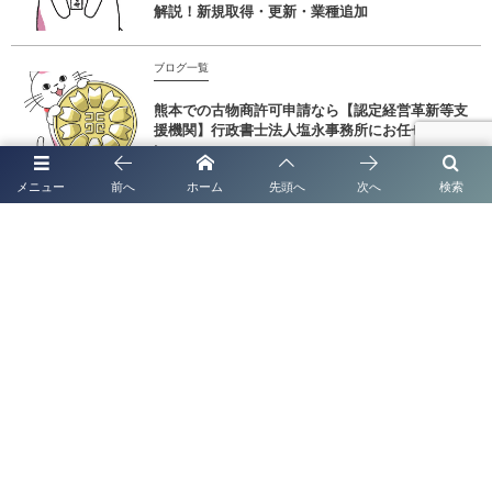
解説！新規取得・更新・業種追加
ブログ一覧
熊本での古物商許可申請なら【認定経営革新等支
援機関】行政書士法人塩永事務所にお任せくださ
い
メニュー
前へ
ホーム
先頭へ
次へ
検索
ブログ一覧
熊本で法人化・会社設立なら｜補助金・創業融
資・許認可までワンストップ支援
ブログ一覧
太陽光発電システムの名義変更手続き完全ガイド
【2026年最新版】
ブログ一覧
熊本で法人化・会社設立なら｜補助金・創業融資