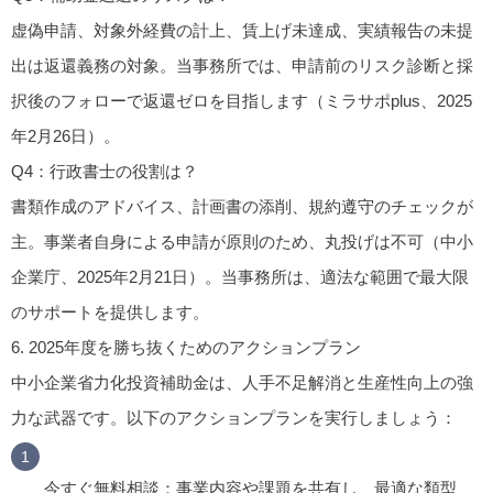
虚偽申請、対象外経費の計上、賃上げ未達成、実績報告の未提
出は返還義務の対象。当事務所では、申請前のリスク診断と採
択後のフォローで返還ゼロを目指します（ミラサポplus、2025
年2月26日）。
Q4：行政書士の役割は？
書類作成のアドバイス、計画書の添削、規約遵守のチェックが
主。事業者自身による申請が原則のため、丸投げは不可（中小
企業庁、2025年2月21日）。当事務所は、適法な範囲で最大限
のサポートを提供します。
6.
2025年度を勝ち抜くためのアクションプラン
中小企業省力化投資補助金は、人手不足解消と生産性向上の強
力な武器です。以下のアクションプランを実行しましょう：
今すぐ無料相談
：事業内容や課題を共有し、最適な類型