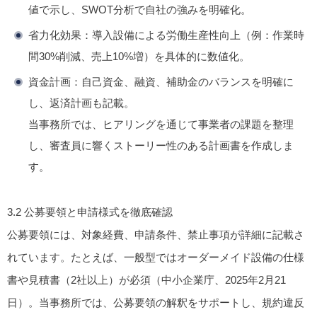
値で示し、SWOT分析で自社の強みを明確化。
省力化効果
：導入設備による労働生産性向上（例：作業時
間30%削減、売上10%増）を具体的に数値化。
資金計画
：自己資金、融資、補助金のバランスを明確に
し、返済計画も記載。
当事務所では、ヒアリングを通じて事業者の課題を整理
し、審査員に響くストーリー性のある計画書を作成しま
す。
3.2
公募要領と申請様式を徹底確認
公募要領には、対象経費、申請条件、禁止事項が詳細に記載さ
れています。たとえば、一般型ではオーダーメイド設備の仕様
書や見積書（2社以上）が必須（中小企業庁、2025年2月21
日）。当事務所では、公募要領の解釈をサポートし、規約違反