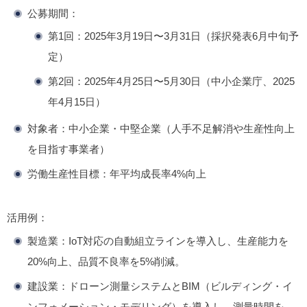
公募期間
：
第1回：2025年3月19日〜3月31日（採択発表6月中旬予
定）
第2回：2025年4月25日〜5月30日（中小企業庁、2025
年4月15日）
対象者
：中小企業・中堅企業（人手不足解消や生産性向上
を目指す事業者）
労働生産性目標
：年平均成長率4%向上
活用例
：
製造業
：IoT対応の自動組立ラインを導入し、生産能力を
20%向上、品質不良率を5%削減。
建設業
：ドローン測量システムとBIM（ビルディング・イ
ンフォメーション・モデリング）を導入し、測量時間を