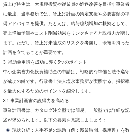
賃上げ特例は、大規模投資や従業員の処遇改善を目指す事業者
に最適。当事務所では、賃上げ計画の策定支援や必要書類の準
備アドバイスを提供。たとえば、給与総額増加の根拠として、
売上増加予測やコスト削減効果をリンクさせると説得力が増し
ます。ただし、賃上げ未達成のリスクを考慮し、余裕を持った
計画を立てることが重要です。
3.
補助金申請を成功に導く5つのポイント
中小企業省力化投資補助金の申請は、戦略的な準備と法令遵守
が成功の鍵です。行政書士法人塩永事務所が実践する、採択率
を最大化するためのポイントを紹介します。
3.1
事業計画書の説得力を高める
事業計画書は、カタログ注文型では簡易、一般型では詳細な記
述が求められます。以下の要素を意識しましょう：
現状分析
：人手不足の課題（例：残業時間、採用難）を数