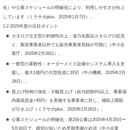
化）や公募スケジュールの明確化により、利用しやすさが向上
しています（ミラサポplus、2025年2月7日）。
1.2
2025年度の注目ポイント
カタログ注文型の利便性向上
：省力化製品カタログの拡充
と、製造事業者以外でも販売事業者登録が可能に（中小企
業庁、2025年2月28日）。
一般型の柔軟性
：オーダーメイド設備やシステム導入を支
援し、最大1億円の大型投資に対応（中小機構、2025年2月
28日）。
賃上げ特例の強化
：大幅賃上げ（給与総額6%以上、事業場
内最低賃金+45円）を実施する事業者に対し、補助上限額
が引き上げ（ミラサポplus、2025年2月26日）。
公募スケジュールの明確化
：第2回公募は2025年4月25日〜
5月30日で、締切が短いため早期準備が必須（中小企業