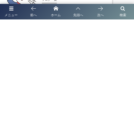
熊本の法人化・会社設立は「補助金」「創業融
メニュー
前へ
ホーム
先頭へ
次へ
検索
資」も同時に成功させる
ブログ一覧
熊本で法人化・会社設立なら｜補助金・創業融資
までワンストップ対応
ブログ一覧
太陽光発電システムの名義変更手続き完全ガイド
【全国対応】
ブログ一覧
太陽光発電システムの名義変更手続き完全ガイド
【2026年最新版】