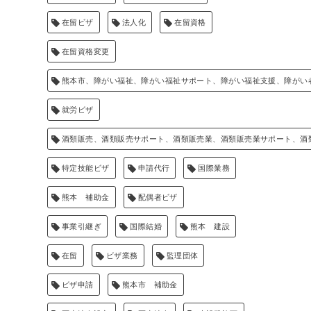
在留ビザ
法人化
在留資格
在留資格変更
熊本市、障がい福祉、障がい福祉サポート、障がい福祉支援、障がい
就労ビザ
酒類販売、酒類販売サポート、酒類販売業、酒類販売業サポート、酒
特定技能ビザ
申請代行
国際業務
熊本 補助金
配偶者ビザ
事業引継ぎ
国際結婚
熊本 建設
在留
ビザ業務
監理団体
ビザ申請
熊本市 補助金
る