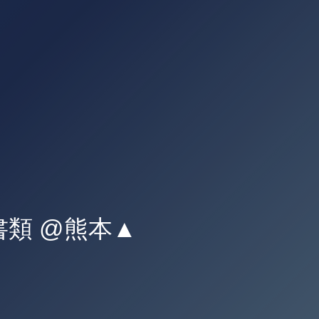
類 @熊本▲