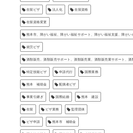
在留ビザ
法人化
在留資格
在留資格変更
熊本市、障がい福祉、障がい福祉サポート、障がい福祉支援、障がい
就労ビザ
酒類販売、酒類販売サポート、酒類販売業、酒類販売業サポート、酒
特定技能ビザ
申請代行
国際業務
熊本 補助金
配偶者ビザ
事業引継ぎ
国際結婚
熊本 建設
在留
ビザ業務
監理団体
ビザ申請
熊本市 補助金