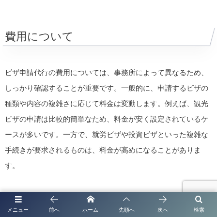
費用について
ビザ申請代行の費用については、事務所によって異なるため、
しっかり確認することが重要です。一般的に、申請するビザの
種類や内容の複雑さに応じて料金は変動します。例えば、観光
ビザの申請は比較的簡単なため、料金が安く設定されているケ
ースが多いです。一方で、就労ビザや投資ビザといった複雑な
手続きが要求されるものは、料金が高めになることがありま
す。
また、初回相談を無料で行っている行政書士法人も多くありま
メニュー
前へ
ホーム
先頭へ
次へ
検索
すので、自分の状況を詳しく説明し、見積もりを取得すること