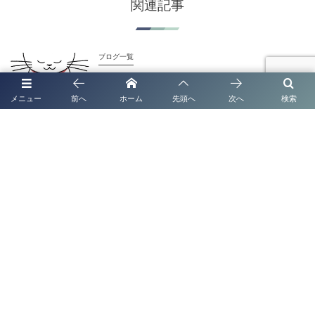
関連記事
ブログ一覧
【熊本市・認定支援機関】建設業許可申請を徹底
解説！新規取得・更新・業種追加
メニュー
前へ
ホーム
先頭へ
次へ
検索
ブログ一覧
熊本での古物商許可申請なら【認定経営革新等支
援機関】行政書士法人塩永事務所にお任せくださ
い
ブログ一覧
熊本で法人化・会社設立なら｜補助金・創業融
資・許認可までワンストップ支援
ブログ一覧