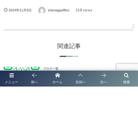
318 views
2024年11月9日
shionagaoffice
関連記事
ブログ一覧
太陽光発電システムの名義変更手続き完全ガイド
メニュー
前へ
ホーム
先頭へ
次へ
検索
【2026年版】
ブログ一覧
【2026年最新版｜全国対応】 太陽光発電システム
名義変更手続き Q&A完全ガイド
ブログ一覧