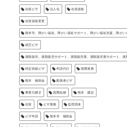
在留ビザ
法人化
在留資格
在留資格変更
熊本市、障がい福祉、障がい福祉サポート、障がい福祉支援、障がい
就労ビザ
酒類販売、酒類販売サポート、酒類販売業、酒類販売業サポート、酒
特定技能ビザ
申請代行
国際業務
熊本 補助金
配偶者ビザ
事業引継ぎ
国際結婚
熊本 建設
在留
ビザ業務
監理団体
ビザ申請
熊本市 補助金