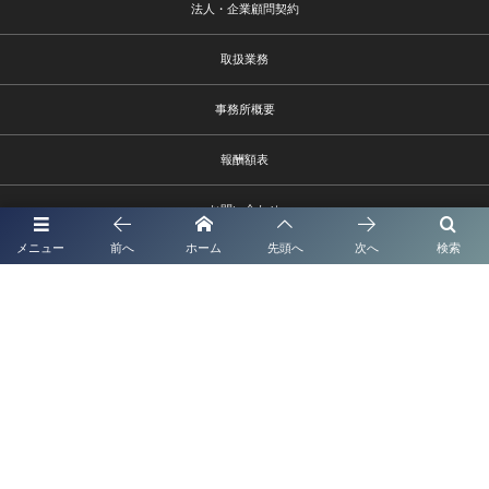
法人・企業顧問契約
取扱業務
事務所概要
報酬額表
お問い合わせ
メニュー
前へ
ホーム
先頭へ
次へ
検索
熊本市中央区水前寺1－9－6
096－385-9002 info@shionagaoffice.jp
受付時間9時～18時