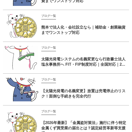
資までワンストップ対応
ブログ一覧
熊本で法人化・会社設立なら｜補助金・創業融資
までワンストップ対応
ブログ一覧
太陽光発電システムの名義変更なら行政書士法人
塩永事務所へ FIT・FIP制度対応｜全国対応｜2...
ブログ一覧
【太陽光発電の名義変更】放置は売電停止のリス
ク！面倒な手続きを完全代行
ブログ一覧
【2026年最新】「金属盗対策法」施行に伴う特定
金属くず買受業の届出とは？認定経営革新等支援