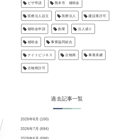
ビザ申請
熊本市 補助金
医療法人設立
医療法人
建設業許可
補助金申請
創業
法人成り
補助金
事業協同組合
ナイトビジネス
古物商
事業承継
古物商許可
過去記事一覧
2026年8月
(100)
2026年7月
(694)
2026年6月
(698)