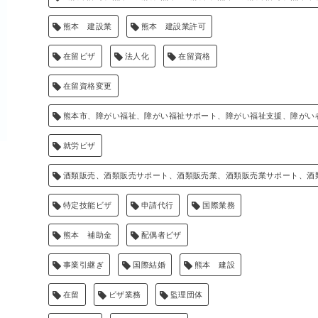
熊本 建設業
熊本 建設業許可
在留ビザ
法人化
在留資格
在留資格変更
熊本市、障がい福祉、障がい福祉サポート、障がい福祉支援、障がい
就労ビザ
酒類販売、酒類販売サポート、酒類販売業、酒類販売業サポート、酒
特定技能ビザ
申請代行
国際業務
熊本 補助金
配偶者ビザ
事業引継ぎ
国際結婚
熊本 建設
在留
ビザ業務
監理団体