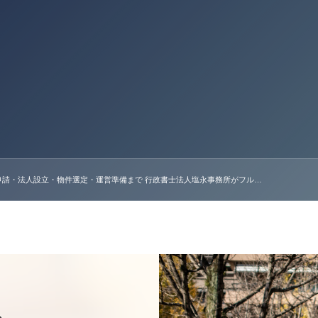
申請・法人設立・物件選定・運営準備まで 行政書士法人塩永事務所がフル…