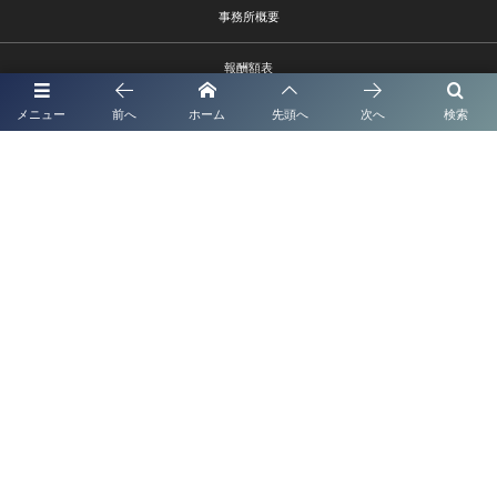
事務所概要
報酬額表
メニュー
前へ
ホーム
先頭へ
次へ
検索
お問い合わせ
熊本市中央区水前寺1－9－6
096－385-9002 info@shionagaoffice.jp
受付時間9時～18時
©
2026
熊本市の入管ビザ・建設業サポートに強い行政書士法人