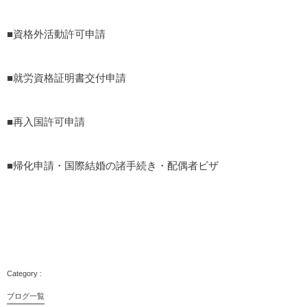
■資格外活動許可申請
■就労資格証明書交付申請
■再入国許可申請
■帰化申請・国際結婚の諸手続き・配偶者ビザ
行政書士法人塩永事務所は、ビザの申請に加えて受入後のサポ
ートや書類作成もお任せください。
ブログ一覧