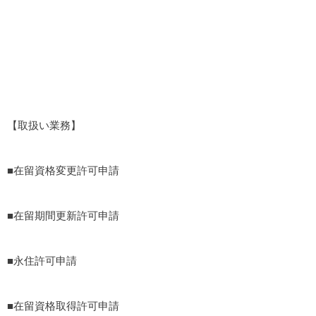
計になっており、外国人の国籍や働く業種（14業種）によって
業務のフローが大きく変わってきます。ビザ申請だけでなく、
受入後にも外国人従業員のサポート（生活全般、日本語能力
等）が必要になります。
【取扱い業務】
■在留資格変更許可申請
■在留期間更新許可申請
■永住許可申請
■在留資格取得許可申請