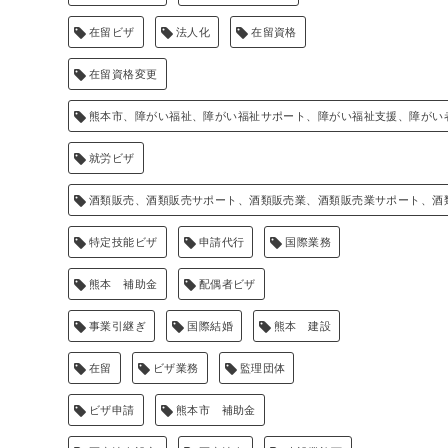
在留ビザ
法人化
在留資格
在留資格変更
熊本市、障がい福祉、障がい福祉サポート、障がい福祉支援、障がい
就労ビザ
酒類販売、酒類販売サポート、酒類販売業、酒類販売業サポート、酒
特定技能ビザ
申請代行
国際業務
熊本 補助金
配偶者ビザ
事業引継ぎ
国際結婚
熊本 建設
在留
ビザ業務
監理団体
ビザ申請
熊本市 補助金