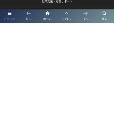
起業支援・経営サポート
法人・企業顧問契約
メニュー
前へ
ホーム
先頭へ
次へ
検索
取扱業務
事務所概要
報酬額表
お問い合わせ
熊本市中央区水前寺1－9－6
096－385-9002 info@shionagaoffice.jp
受付時間9時～18時