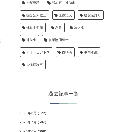
務
ビザ申請
熊本市 補助金
に
医療法人設立
医療法人
建設業許可
補助金申請
創業
法人成り
補助金
事業協同組合
確
れ
ナイトビジネス
古物商
事業承継
古物商許可
過去記事一覧
2026年8月
(122)
2026年7月
(694)
2026年6月
(698)