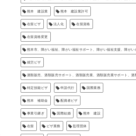
熊本 建設業
熊本 建設業許可
在留ビザ
法人化
在留資格
在留資格変更
熊本市、障がい福祉、障がい福祉サポート、障がい福祉支援、障がい
就労ビザ
酒類販売、酒類販売サポート、酒類販売業、酒類販売業サポート、酒
特定技能ビザ
申請代行
国際業務
熊本 補助金
配偶者ビザ
事業引継ぎ
国際結婚
熊本 建設
在留
ビザ業務
監理団体