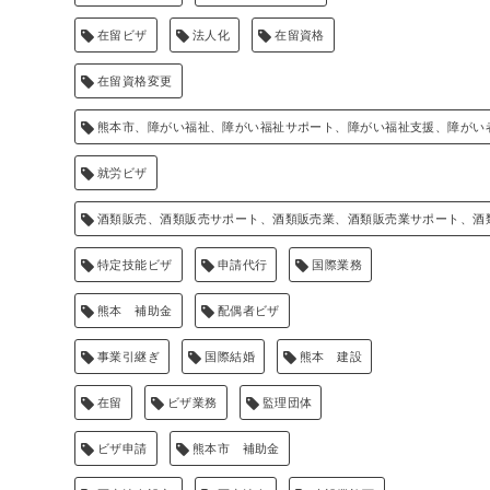
在留ビザ
法人化
在留資格
在留資格変更
熊本市、障がい福祉、障がい福祉サポート、障がい福祉支援、障がい
就労ビザ
酒類販売、酒類販売サポート、酒類販売業、酒類販売業サポート、酒
特定技能ビザ
申請代行
国際業務
熊本 補助金
配偶者ビザ
事業引継ぎ
国際結婚
熊本 建設
在留
ビザ業務
監理団体
ビザ申請
熊本市 補助金