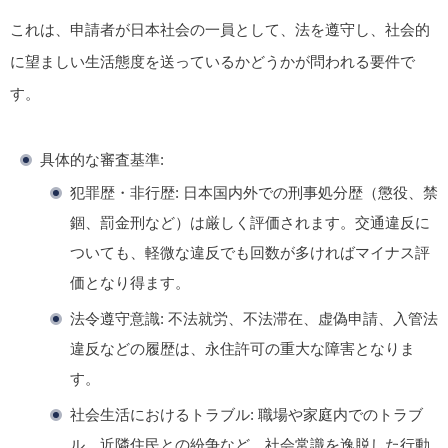
これは、申請者が日本社会の一員として、法を遵守し、社会的
に望ましい生活態度を送っているかどうかが問われる要件で
す。
具体的な審査基準
:
犯罪歴・非行歴
: 日本国内外での刑事処分歴（懲役、禁
錮、罰金刑など）は厳しく評価されます。交通違反に
ついても、軽微な違反でも回数が多ければマイナス評
価となり得ます。
法令遵守意識
: 不法就労、不法滞在、虚偽申請、入管法
違反などの履歴は、永住許可の重大な障害となりま
す。
社会生活におけるトラブル
: 職場や家庭内でのトラブ
ル、近隣住民との紛争など、社会常識を逸脱した行動