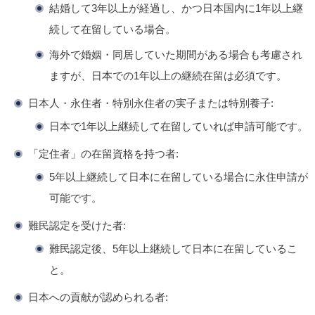
結婚して3年以上
が経過し、かつ
日本国内に1年以上継
続して在留
している場合。
海外で婚姻・同居していた期間がある場合も考慮され
ますが、日本での1年以上の継続在留は必須です。
日本人・永住者・特別永住者の実子または特別養子
:
日本で
1年以上継続して在留
していれば申請可能です。
「定住者」の在留資格を持つ者
:
5年以上継続して日本に在留
している場合に永住申請が
可能です。
難民認定を受けた者
:
難民認定後、
5年以上継続して日本に在留
しているこ
と。
日本への貢献が認められる者
: