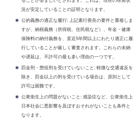
ることが望ましいとされます。これは、現在の在留状
況が安定していることの証明となります。
公的義務の適正な履行
: 上記素行善良の要件と重複しま
すが、
納税義務（所得税、住民税など）
、
年金・健康
保険料の納付義務
を、
直近5年間以上
にわたり適正に履
行していることが厳しく審査されます。これらの未納
や遅延は、不許可の最も多い理由の一つです。
罰金刑・懲役刑を受けていないこと
: 軽微な交通違反を
除き、罰金以上の刑を受けている場合は、原則として
許可は困難です。
公衆衛生上の問題がないこと
: 感染症など、公衆衛生上
日本社会に悪影響を及ぼすおそれがないことも条件と
なります。