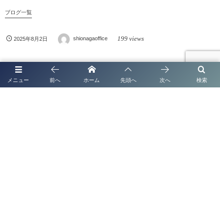
ブログ一覧
199 views
2025年8月2日
shionagaoffice
メニュー
前へ
ホーム
先頭へ
次へ
検索
関連記事
ブログ一覧
太陽光発電システムの名義変更手続き完全ガイド
【2026年版】
ブログ一覧
【2026年最新版｜全国対応】 太陽光発電システム
名義変更手続き Q&A完全ガイド