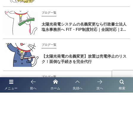
ブログ一覧
太陽光発電システムの名義変更なら行政書士法人
塩永事務所へ FIT・FIP制度対応｜全国対応｜2...
ブログ一覧
【太陽光発電の名義変更】放置は売電停止のリス
ク！面倒な手続きを完全代行
ブログ一覧
【2026年最新】「金属盗対策法」施行に伴う特定
メニュー
前へ
ホーム
先頭へ
次へ
検索
金属くず買受業の届出とは？認定経営革新等支援
機...
熊本県 産業廃棄物収集運搬サポートｈ行政書士法人塩永事務所