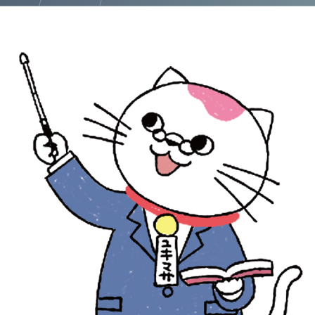
熊本 【外国人向け】経営管理ビザ申請から会社設立まで徹底解説！行政書士法人塩永事務所が