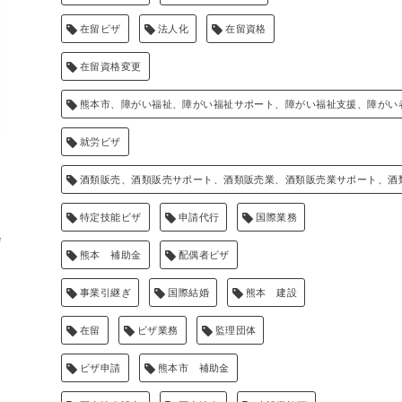
在留ビザ
法人化
在留資格
在留資格変更
熊本市、障がい福祉、障がい福祉サポート、障がい福祉支援、障がい
就労ビザ
酒類販売、酒類販売サポート、酒類販売業、酒類販売業サポート、酒
特定技能ビザ
申請代行
国際業務
会
熊本 補助金
配偶者ビザ
事業引継ぎ
国際結婚
熊本 建設
在留
ビザ業務
監理団体
ビザ申請
熊本市 補助金