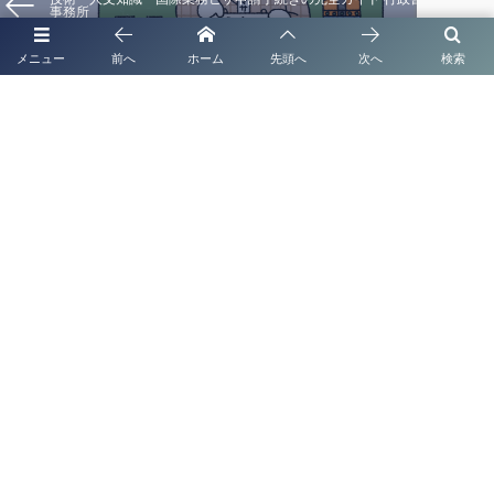
事務所
メニュー
前へ
ホーム
先頭へ
次へ
検索
熊本 【外国人起業家必見！】経営管理ビザ申請と会社設立手続きを徹底
解説！
代表挨拶
補助金申請代行
起業支援・経営サポート
法人・企業顧問契約
取扱業務
事務所概要