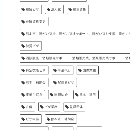
在留ビザ
法人化
在留資格
在留資格変更
熊本市、障がい福祉、障がい福祉サポート、障がい福祉支援、障がい
就労ビザ
酒類販売、酒類販売サポート、酒類販売業、酒類販売業サポート、酒
特定技能ビザ
申請代行
国際業務
熊本 補助金
配偶者ビザ
事業引継ぎ
国際結婚
熊本 建設
在留
ビザ業務
監理団体
ビザ申請
熊本市 補助金